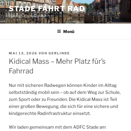
Zum
STADE FÄHRT RAD
Inhalt
Fahrrad-Community
springen
Menü
VERÖFFENTLICHT
MAI 13, 2026
VON
GERLINDE
AM
Kidical Mass – Mehr Platz für’s
Fahrrad
Nur mit sicheren Radwegen können Kinder im Alltag
selbstständig mobil sein – ob auf dem Weg zur Schule,
zum Sport oder zu Freunden. Die Kidical Mass ist Teil
einer großen Bewegung, die sich für eine sichere und
kindgerechte Radinfrastruktur einsetzt.
Wir laden gemeinsam mit dem ADFC Stade am