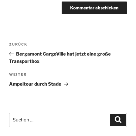
Beitragsnavigation
Vorheriger
ZURÜCK
Beitrag
Bergamont CargoVille hat jetzt eine große
Transportbox
Nächster
WEITER
Beitrag
Ampeltour durch Stade
Suche
Suche
nach: